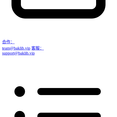
合作：
team@baklib.vip
客服：
support@baklib.vip