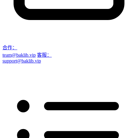
合作：
team@baklib.vip
客服：
support@baklib.vip